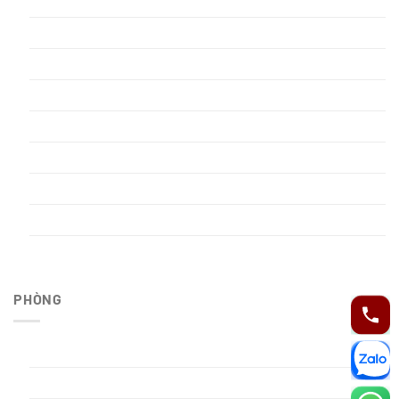
Gym
Hồ bơi ngoài trời
Nhà hàng
Nhà tắm công cộng kiểu Nhật
Phòng 2 giường view biển
Phòng đọc sách – Tổ chức tiệc
Spa
trang chủ
Xông hơi
PHÒNG
Executive Room
Family Room