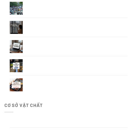
Thời gian di chuyển thuận tiện để tránh kẹt xe tại
Hải Phòng
Cách để tận hưởng một ngày mưa
5 Vật Dụng Thiết Yếu Cho Người Làm Việc Ở Nước
Ngoài
Cách tận hưởng kỳ lưu trú dài hạn
Những món đồ bạn sẽ thấy “may mà mình đã
mang theo” khi sống ở nước ngoài
CƠ SỞ VẬT CHẤT
Đặt Phòng