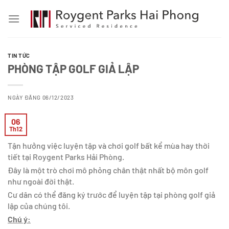
Skip
to
content
TIN TỨC
PHÒNG TẬP GOLF GIẢ LẬP
NGÀY ĐĂNG 06/12/2023
06
Th12
Tận hưởng việc luyện tập và chơi golf bất kể mùa hay thời
tiết tại Roygent Parks Hải Phòng.
Đây là một trò chơi mô phỏng chân thật nhất bộ môn golf
như ngoài đời thật.
Cư dân có thể đăng ký trước để luyện tập tại phòng golf giả
lập của chúng tôi.
Chú ý: