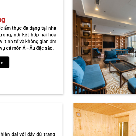
ng
c ẩm thực đa dạng tại nhà
rọng, nơi kết hợp hài hòa
vị tinh tế và không gian ấm
vụ cả món Á – Âu đặc sắc.
êm
hiện đại với đầy đủ trang