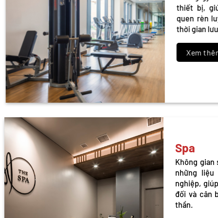
thiết bị, g
quen rèn l
thời gian lư
Xem th
Spa
Không gian
những liệ
nghiệp, giú
đối và cân 
thần.