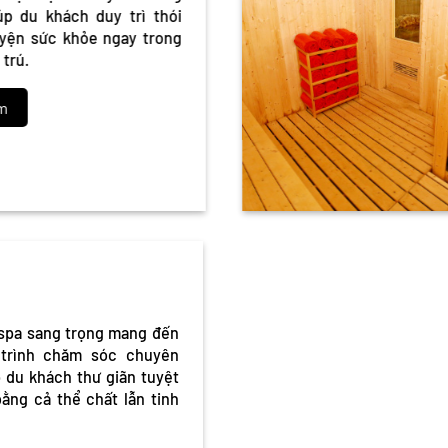
iúp du khách duy trì thói
uyện sức khỏe ngay trong
u trú.
êm
 spa sang trọng mang đến
u trình chăm sóc chuyên
p du khách thư giãn tuyệt
bằng cả thể chất lẫn tinh