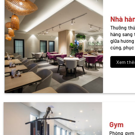
Nhà hà
Thưởng thứ
hàng sang t
giữa hương 
cúng, phục 
Xem th
Gym
Phòng gym 