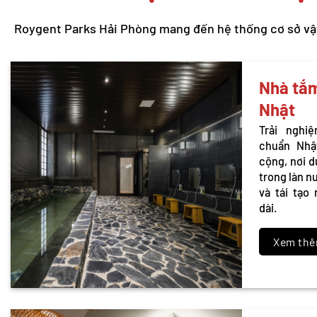
Roygent Parks Hải Phòng mang đến hệ thống cơ sở vật c
Nhà tắm
Nhật
Trải nghi
chuẩn Nhậ
cộng, nơi 
trong làn n
và tái tạo
dài.
Xem th